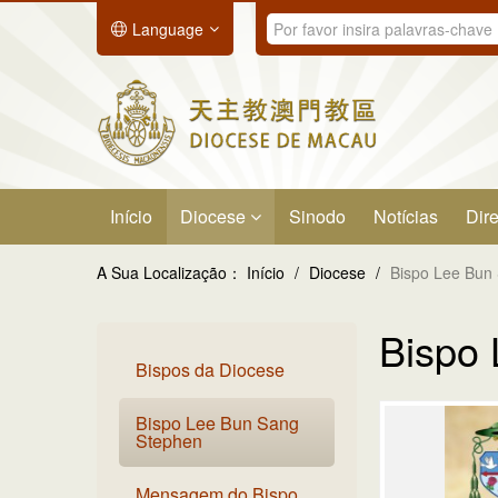
Language
Início
Diocese
Sinodo
Notícias
Dire
A Sua Localização：
Início
/
Diocese
/
Bispo Lee Bun
Bispo
Bispos da Diocese
Bispo Lee Bun Sang
Stephen
Mensagem do Bispo