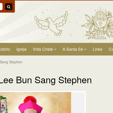
ctório
Igreja
Vida Cristã
A Santa Sé
Links
Co
 Sang Stephen
 Lee Bun Sang Stephen