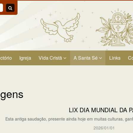
ctório
Igreja
Vida Cristã
A Santa Sé
Links
Co
gens
LIX DIA MUNDIAL DA 
Esta antiga saudação, presente ainda hoje em muitas culturas, ganh
2026/01/01