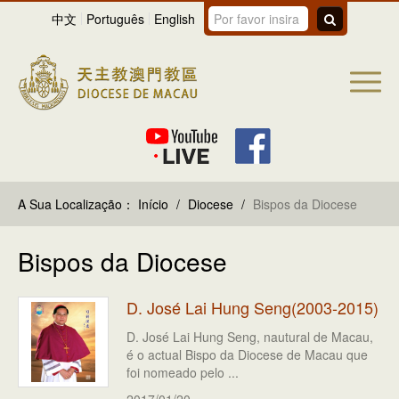
中文
Português
English
A Sua Localização：
Início
/
Diocese
/
Bispos da Diocese
Bispos da Diocese
D. José Lai Hung Seng(2003-2015)
D. José Lai Hung Seng, nautural de Macau,
é o actual Bispo da Diocese de Macau que
foi nomeado pelo ...
2017/01/20