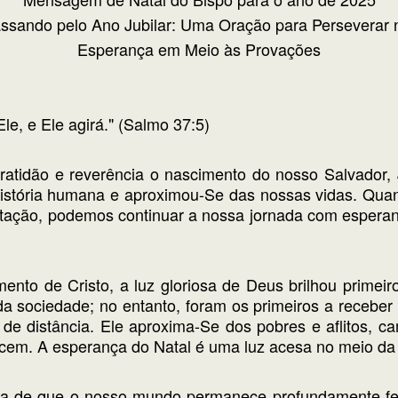
ssando pelo Ano Jubilar: Uma Oração para Perseverar
Esperança em Meio às Provações
le, e Ele agirá." (Salmo 37:5)
ratidão e reverência o nascimento do nosso Salvador, 
história humana e aproximou-Se das nossas vidas. Qu
ntação, podemos continuar a nossa jornada com espera
ento de Cristo, a luz gloriosa de Deus brilhou primei
da sociedade; no entanto, foram os primeiros a receber
 de distância. Ele aproxima-Se dos pobres e aflitos,
ncem. A esperança do Natal é uma luz acesa no meio da
a de que o nosso mundo permanece profundamente feri