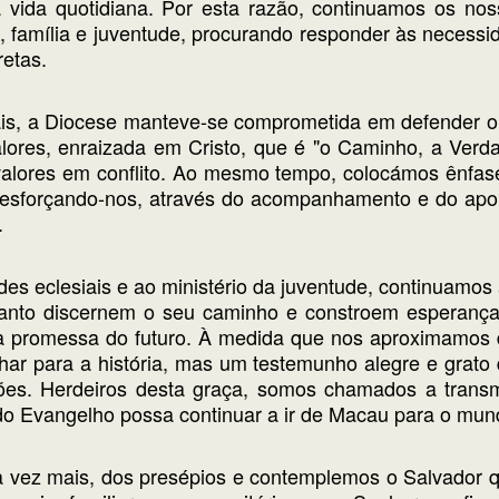
a vida quotidiana. Por esta razão, continuamos os nos
s, família e juventude, procurando responder às necessi
retas.
is, a Diocese manteve-se comprometida em defender o 
es, enraizada em Cristo, que é "o Caminho, a Verda
valores em conflito. Ao mesmo tempo, colocámos ênfase
 esforçando-nos, através do acompanhamento e do apoio
.
des eclesiais e ao ministério da juventude, continuamos 
nto discernem o seu caminho e constroem esperança n
a promessa do futuro. À medida que nos aproximamos do
r para a história, mas um testemunho alegre e grato 
s. Herdeiros desta graça, somos chamados a transmi
 do Evangelho possa continuar a ir de Macau para o mun
a vez mais, dos presépios e contemplemos o Salvador 