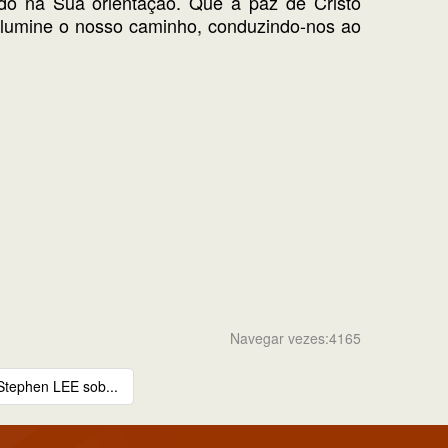
ndo na Sua orientação. Que a paz de Cristo
ilumine o nosso caminho, conduzindo-nos ao
Navegar vezes:4165
Stephen LEE sob...