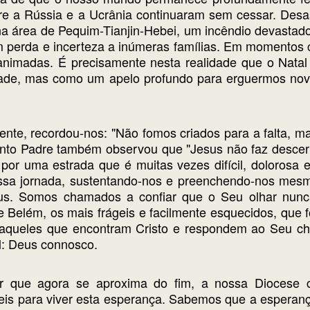
e a Rússia e a Ucrânia continuaram sem cessar. Desast
 na área de Pequim-Tianjin-Hebei, um incêndio devastado
am perda e incerteza a inúmeras famílias. Em momentos
nimadas. É precisamente nesta realidade que o Natal 
dade, mas como um apelo profundo para erguermos nov
te, recordou-nos: "Não fomos criados para a falta, mas
anto Padre também observou que "Jesus não faz descer u
por uma estrada que é muitas vezes difícil, dolorosa e
ossa jornada, sustentando-nos e preenchendo-nos mes
us. Somos chamados a confiar que o Seu olhar nunca
de Belém, os mais frágeis e facilmente esquecidos, que 
aqueles que encontram Cristo e respondem ao Seu c
al: Deus connosco.
r que agora se aproxima do fim, a nossa Diocese c
veis para viver esta esperança. Sabemos que a espera