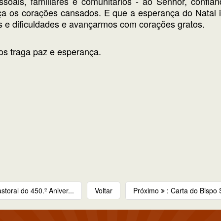
ssoais, familiares e comunitários - ao Senhor, confia
eça os corações cansados. E que a esperança do Natal 
 e dificuldades e avançarmos com corações gratos.
os traga paz e esperança.
storal do 450.º Aniver...
Voltar
Próximo
: Carta do Bispo 