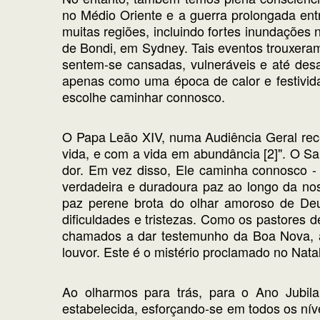
no Médio Oriente e a guerra prolongada entr
muitas regiões, incluindo fortes inundações
de Bondi, em Sydney. Tais eventos trouxer
sentem-se cansadas, vulneráveis e até desa
apenas como uma época de calor e festivi
escolhe caminhar connosco.
O Papa Leão XIV, numa Audiência Geral recen
vida, e com a vida em abundância [2]". O S
dor. Em vez disso, Ele caminha connosco - 
verdadeira e duradoura paz ao longo da n
paz perene brota do olhar amoroso de De
dificuldades e tristezas. Como os pastores 
chamados a dar testemunho da Boa Nova, 
louvor. Este é o mistério proclamado no Nat
Ao olharmos para trás, para o Ano Jubila
estabelecida, esforçando-se em todos os ní