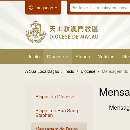
Language
Início
Diocese
Sinodo
Notícias
Dire
A Sua Localização：
Início
/
Diocese
/
Mensagem do 
Mensa
Bispos da Diocese
Mensage
Bispo Lee Bun Sang
Stephen
Mensagem do Bispo