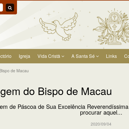
ctório
Igreja
Vida Cristã
A Santa Sé
Links
Co
Bispo de Macau
gem do Bispo de Macau
m de Páscoa de Sua Excelência Reverendíssima 
procurar aquel...
2020/09/04