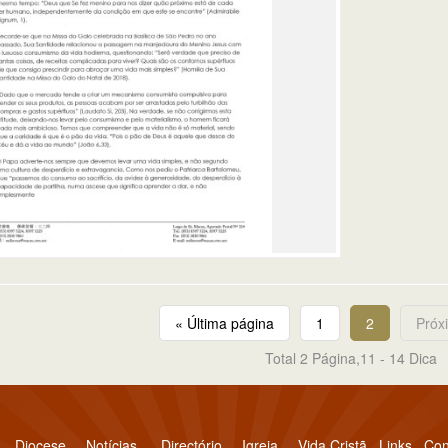
« Última página
1
2
Próx
Total 2 Página,11 - 14 Dica
Diocese
Notícias
Directório
Igreja
Vida Cristã
Links
Con