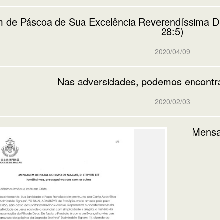
de Páscoa de Sua Excelência Reverendíssima D.
28:5)
2020/04/09
Nas adversidades, podemos encontr
2020/02/03
Mensa