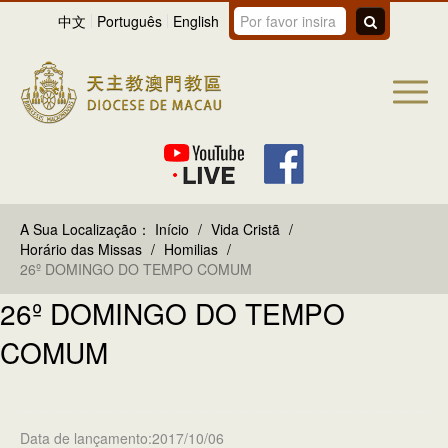
中文
Português
English
A Sua Localização：
Início
/
Vida Cristã
/
Horário das Missas
/
Homilias
/
26º DOMINGO DO TEMPO COMUM
26º DOMINGO DO TEMPO
COMUM
Data de lançamento:2017/10/06