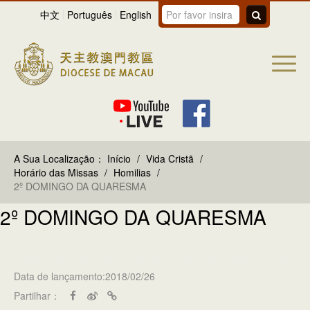
中文
Português
English
A Sua Localização：
Início
/
Vida Cristã
/
Horário das Missas
/
Homilias
/
2º DOMINGO DA QUARESMA
2º DOMINGO DA QUARESMA
Data de lançamento:2018/02/26
Partilhar：