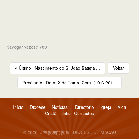
Navegar vezes:1789
Último : Nascimento do S. João Batista ...
Voltar
Próximo
: Dom. X do Temp. Com. (10-6-201...
Início
Diocese
Notícias
Directório
Igreja
Vida
Cristã
Links
Contactos
© 2026 天主教澳門教區 · DIOCESE DE MACAU