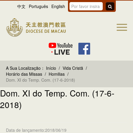
中文
Português
English
A Sua Localização：
Início
/
Vida Cristã
/
Horário das Missas
/
Homilias
/
Dom. XI do Temp. Com. (17-6-2018)
Dom. XI do Temp. Com. (17-6-
2018)
Data de lançamento:2018/06/19