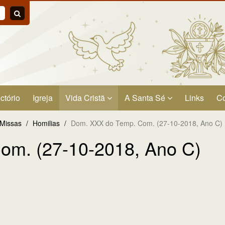
ctório
Igreja
Vida Cristã
A Santa Sé
Links
Co
 Missas
/
Homilias
/
Dom. XXX do Temp. Com. (27-10-2018, Ano C)
om. (27-10-2018, Ano C)