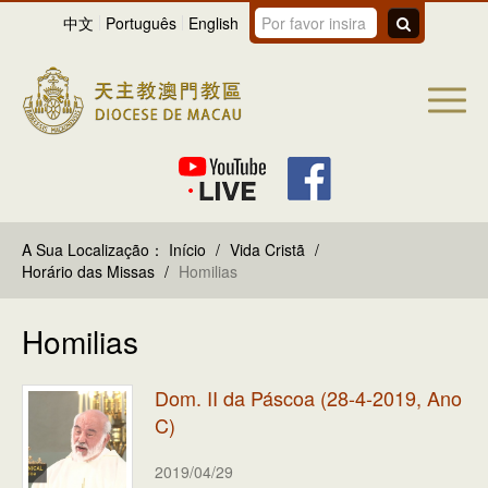
中文
Português
English
A Sua Localização：
Início
/
Vida Cristã
/
Horário das Missas
/
Homilias
Homilias
Dom. II da Páscoa (28-4-2019, Ano
C)
2019/04/29