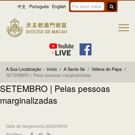
中文
Português
English
A Sua Localização：
Início
/
A Santa Sé
/
Videos do Papa
/
SETEMBRO | Pelas pessoas marginalizadas
SETEMBRO | Pelas pessoas
marginalizadas
Data de lançamento:2023/09/05
Partilhar：