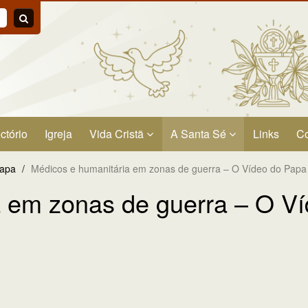
ctório
Igreja
Vida Cristã
A Santa Sé
Links
Co
Papa
/
Médicos e humanitária em zonas de guerra – O Vídeo do Papa 
 em zonas de guerra – O Víd