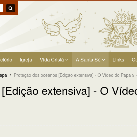
ctório
Igreja
Vida Cristã
A Santa Sé
Links
Co
Papa
/
Proteção dos oceanos [Edição extensiva] - O Vídeo do Papa 9
[Edição extensiva] - O Víde