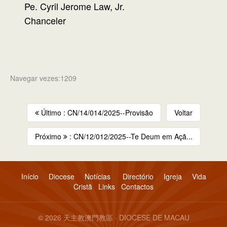
Pe. Cyril Jerome Law, Jr.
Chanceler
Navegar vezes:1209
Último : CN/14/014/2025--Provisão
Voltar
Próximo
: CN/12/012/2025--Te Deum em Açã...
Início
Diocese
Notícias
Directório
Igreja
Vida
Cristã
Links
Contactos
© 2026 天主教澳門教區 · DIOCESE DE MACAU