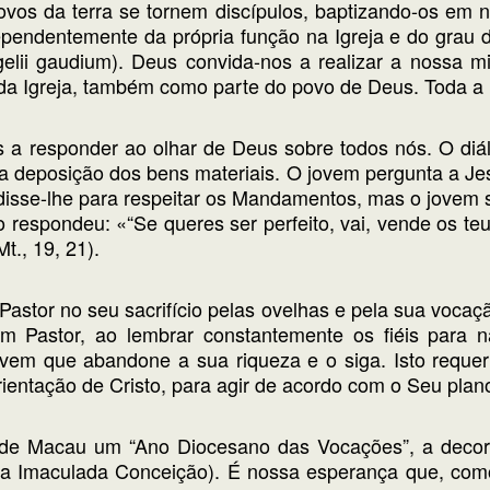
vos da terra se tornem discípulos, baptizando-os em n
ependentemente da própria função na Igreja e do grau de
elii gaudium). Deus convida-nos a realizar a nossa mi
 da Igreja, também como parte do povo de Deus. Toda a
 a responder ao olhar de Deus sobre todos nós. O diá
a deposição dos bens materiais. O jovem pergunta a Je
 disse-lhe para respeitar os Mandamentos, mas o jovem se
 respondeu: «“Se queres ser perfeito, vai, vende os te
t., 19, 21).
stor no seu sacrifício pelas ovelhas e pela sua vocaç
 Pastor, ao lembrar constantemente os fiéis para 
vem que abandone a sua riqueza e o siga. Isto requer
rientação de Cristo, para agir de acordo com o Seu plan
a de Macau um “Ano Diocesano das Vocações”, a decor
a Imaculada Conceição). É nossa esperança que, com