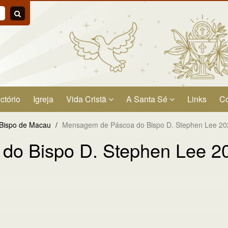
ctório
Igreja
Vida Cristã
A Santa Sé
Links
Co
Bispo de Macau
/
Mensagem de Páscoa do Bispo D. Stephen Lee 20
do Bispo D. Stephen Lee 2