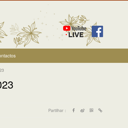
ntactos
23
023
Partilhar：