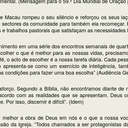
mental. (Mensagem para o 59.º Dia Mundial de Oração 
e Macau rompeu o seu silêncio e reforçou os seus l
 sectores da comunidade para também ela recomeçar. 
e trabalhos pastorais que satisfaçam as necessidades l
rnimento em uma série dos encontros semanais de quarta
colher o que é melhor para as nossas vidas, precisa
fé, o acto de escolher é a nossa tarefa diária. Cada pe
o apresenta-se como um exercício de inteligência, tam
as condições para fazer uma boa escolha” (Audiência G
sforço. Segundo a Bíblia, não encontramos diante de 
acordo com as realidades que se apresentam. Deus con
 Por isso, discernir é difícil”. (Idem)
r melhor a obra de Deus em nós e o que a nossa voc
são da Igreja. “Todos chamados a ser protagonistas da