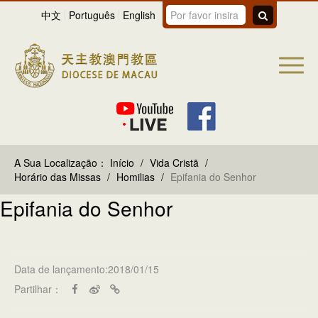
中文
Português
English
A Sua Localização：
Início
/
Vida Cristã
/
Horário das Missas
/
Homilias
/
Epifania do Senhor
Epifania do Senhor
Data de lançamento:2018/01/15
Partilhar：