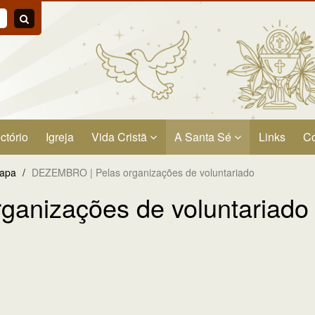
ctório
Igreja
Vida Cristã
A Santa Sé
Links
Co
Papa
/
DEZEMBRO | Pelas organizações de voluntariado
anizações de voluntariado