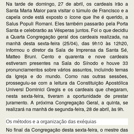
Na tarde de domingo, 27 de abril, os cardeais irão a
Santa Maria Maior para visitar o túmulo de Francisco e a
capela onde está exposto o ícone que lhe é querido, a
Salus Populi Romani. Eles também passarão pela Porta
Santa e celebrarão as Vésperas juntos. Foi o que decidiu
a Quarta Congregação geral dos cardeais realizada, na
manhã desta sexta-feira (25/04), das 9h10 às 12h20,
informou o diretor da Sala de Imprensa da Santa Sé,
Matteo Bruni. Cento e quarenta e nove cardeais
estiveram presentes na Sala do Sínodo e houve 33
pronunciamentos sobre vários assuntos, incluindo temas
da Igreja e do mundo. Como nas outras sessões,
prosseguiu-se com a leitura da Constituição Apostólica
Universi Dominici Gregis e os cardeais que chegaram,
nesta sexta-feira, tiveram a oportunidade de prestar
juramento. A próxima Congregação Geral, a quinta, se
realizará na manhã de segunda-feira, 28 de abril, às 9h.
Os métodos e a organização das exéquias
No final da Congregação desta sexta-feira, o mestre das