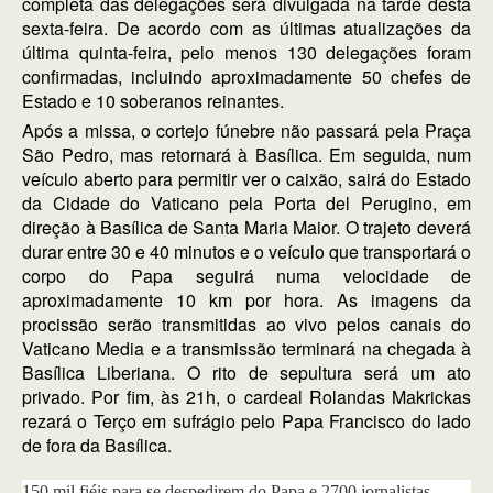
completa das delegações será divulgada na tarde desta
sexta-feira. De acordo com as últimas atualizações da
última quinta-feira, pelo menos 130 delegações foram
confirmadas, incluindo aproximadamente 50 chefes de
Estado e 10 soberanos reinantes.
Após a missa, o cortejo fúnebre não passará pela Praça
São Pedro, mas retornará à Basílica. Em seguida, num
veículo aberto para permitir ver o caixão, sairá do Estado
da Cidade do Vaticano pela Porta del Perugino, em
direção à Basílica de Santa Maria Maior. O trajeto deverá
durar entre 30 e 40 minutos e o veículo que transportará o
corpo do Papa seguirá numa velocidade de
aproximadamente 10 km por hora. As imagens da
procissão serão transmitidas ao vivo pelos canais do
Vaticano Media e a transmissão terminará na chegada à
Basílica Liberiana. O rito de sepultura será um ato
privado. Por fim, às 21h, o cardeal Rolandas Makrickas
rezará o Terço em sufrágio pelo Papa Francisco do lado
de fora da Basílica.
150 mil fiéis para se despedirem do Papa e 2700 jornalistas