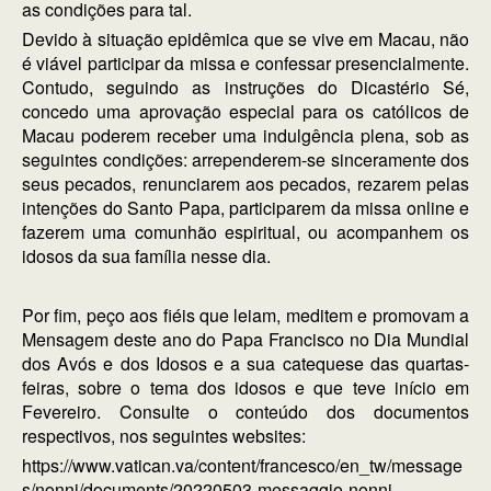
as condições para tal.
Devido à situação epidêmica que se vive em Macau, não
é viável participar da missa e confessar presencialmente.
Contudo, seguindo as instruções do Dicastério Sé,
concedo uma aprovação especial para os católicos de
Macau poderem receber uma indulgência plena, sob as
seguintes condições: arrependerem-se sinceramente dos
seus pecados, renunciarem aos pecados, rezarem pelas
intenções do Santo Papa, participarem da missa online e
fazerem uma comunhão espiritual, ou acompanhem os
idosos da sua família nesse dia.
Por fim, peço aos fiéis que leiam, meditem e promovam a
Mensagem deste ano do Papa Francisco no Dia Mundial
dos Avós e dos Idosos e a sua catequese das quartas-
feiras, sobre o tema dos idosos e que teve início em
Fevereiro. Consulte o conteúdo dos documentos
respectivos, nos seguintes websites:
https://www.vatican.va/content/francesco/en_tw/message
s/nonni/documents/20220503-messaggio-nonni-