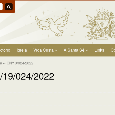
ctório
Igreja
Vida Cristã
A Santa Sé
Links
Co
a -- CN/19/024/2022
N/19/024/2022